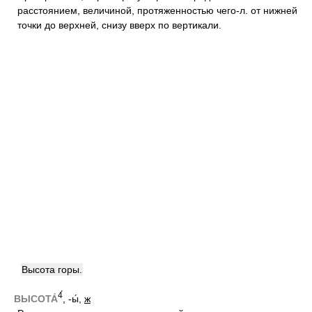
расстоянием, величиной, протяженностью чего-л. от нижней
точки до верхней, снизу вверх по вертикали.
Высота горы.
4́
ВЫСОТА́
, -ы́,
ж