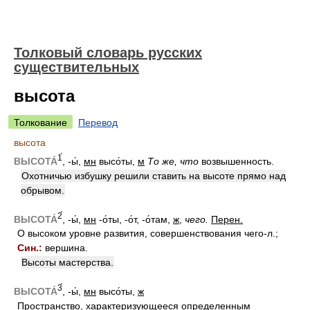
Толковый словарь русских
существительных
высота
Толкование
Перевод
высота
1́
ВЫСОТА́
, -ы́,
мн
высо́ты,
м
То же, что
возвышенность.
Охотничью избушку решили ставить на высоте прямо над
обрывом.
2́
ВЫСОТА́
, -ы́,
мн
-о́ты, -о́т, -о́там,
ж
,
чего.
Перен.
О высоком уровне развития, совершенствования чего-л.;
Син.:
вершина.
Высоты мастерства.
3́
ВЫСОТА́
, -ы́,
мн
высо́ты,
ж
Пространство, характеризующееся определенным