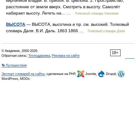
кирпичной кладки. В. прибоя. В. циклона. 2. Пространство,
расстояние от земли вверх. Смотреть в высоту. Самолёт
набирает высоту. Лететь на… …
Толковый словарь Ожегова
ВЫСОТА
— ВЫСОТА, высотина и пр. см. высокий. Толковый
словарь Даля. В.И. Даль. 1863 1866 …
Толковый словарь Даля
© Академик, 2000-2026
18+
Обратная связь:
Техподдержка
,
Реклама на сайте
👣 Путешествия
Экспорт словарей на сайты
, сделанные на PHP,
Joomla,
Drupal,
WordPress, MODx.