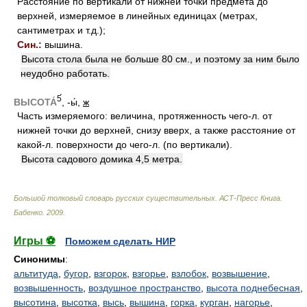
Расстояние по вертикали от нижней точки предмета до
верхней, измеряемое в линейных единицах (метрах,
сантиметрах и т.д.);
Син.:
вышина.
Высота стола была не больше 80 см., и поэтому за ним было
неудобно работать.
5́
ВЫСОТА́
, -ы́,
ж
Часть измеряемого: величина, протяженность чего-л. от
нижней точки до верхней, снизу вверх, а также расстояние от
какой-л. поверхности до чего-л. (по вертикали).
Высота садового домика 4,5 метра.
Большой толковый словарь русских существительных. АСТ-Пресс Книга
.
Бабенко
.
2009
.
Игры ⚽
Поможем сделать НИР
Синонимы
:
альтитуда
,
бугор
,
взгорок
,
взгорье
,
взлобок
,
возвышение
,
возвышенность
,
воздушное пространство
,
высота поднебесная
,
высотина
,
высотка
,
высь
,
вышина
,
горка
,
курган
,
нагорье
,