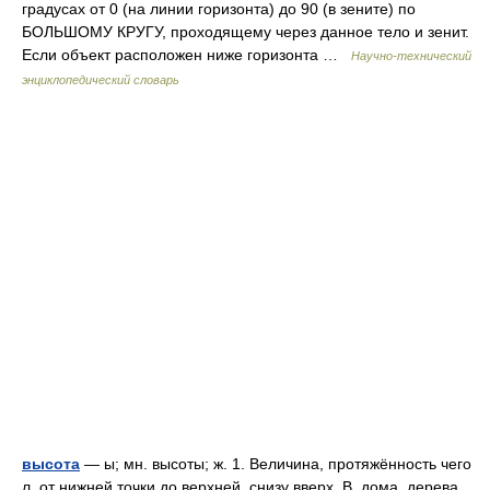
градусах от 0 (на линии горизонта) до 90 (в зените) по
БОЛЬШОМУ КРУГУ, проходящему через данное тело и зенит.
Если объект расположен ниже горизонта …
Научно-технический
энциклопедический словарь
высота
— ы; мн. высоты; ж. 1. Величина, протяжённость чего
л. от нижней точки до верхней, снизу вверх. В. дома, дерева,