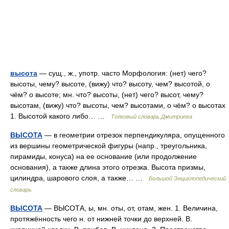
высота
— сущ., ж., употр. часто Морфология: (нет) чего?
высоты, чему? высоте, (вижу) что? высоту, чем? высотой, о
чём? о высоте; мн. что? высоты, (нет) чего? высот, чему?
высотам, (вижу) что? высоты, чем? высотами, о чём? о высотах
1. Высотой какого либо… …
Толковый словарь Дмитриева
ВЫСОТА
— в геометрии отрезок перпендикуляра, опущенного
из вершины геометрической фигуры (напр., треугольника,
пирамиды, конуса) на ее основание (или продолжение
основания), а также длина этого отрезка. Высота призмы,
цилиндра, шарового слоя, а также… …
Большой Энциклопедический
словарь
ВЫСОТА
— ВЫСОТА, ы, мн. оты, от, отам, жен. 1. Величина,
протяжённость чего н. от нижней точки до верхней. В.