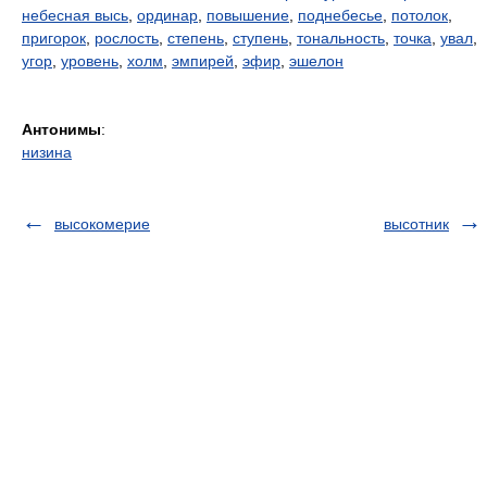
небесная высь
,
ординар
,
повышение
,
поднебесье
,
потолок
,
пригорок
,
рослость
,
степень
,
ступень
,
тональность
,
точка
,
увал
,
угор
,
уровень
,
холм
,
эмпирей
,
эфир
,
эшелон
Антонимы
:
низина
высокомерие
высотник